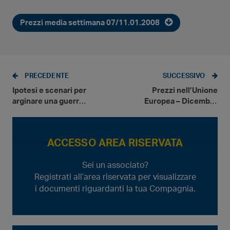
Prezzi media settimana 07/11.01.2008
PRECEDENTE
SUCCESSIVO
Ipotesi e scenari per
Prezzi nell’Unione
arginare una guerra
Europea – Dicembre
che logora il settore
2007
e condanna il
Gestore
ACCESSO AREA RISERVATA
Sei un associato?
Registrati all’area riservata per visualizzare
i documenti riguardanti la tua Compagnia.