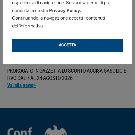
esperienza di navigazione. Se vuoi saperne di più
consulta la nostra
Privacy Policy.
Continuando la navigazione accetti i contenuti
6 Agosto 2026
dell'informativa.
QUOTAZIONI E PREZZI DEL GIORNO PRIMA: 05.08.2026 (E
CONFRONTO CON IL 27.07.2026)
ACCETTA
6 Agosto 2026
PROROGATO IN GAZZETTA LO SCONTO ACCISA GASOLIO E
HVO DAL 7 AL 24 AGOSTO 2026