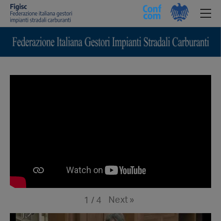
Next
»
1
/
4