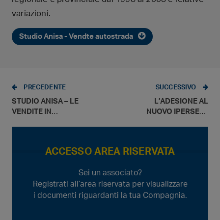
variazioni.
Studio Anisa - Vendte autostrada
PRECEDENTE
SUCCESSIVO
STUDIO ANISA – LE
L’ADESIONE AL
VENDITE IN
NUOVO IPERSELF
AUTOSTRADA
NON E’
OBBLIGATORIA –
COMUNICATO
ACCESSO AREA RISERVATA
STAMPA 11.6.2010
Sei un associato?
Registrati all’area riservata per visualizzare
i documenti riguardanti la tua Compagnia.