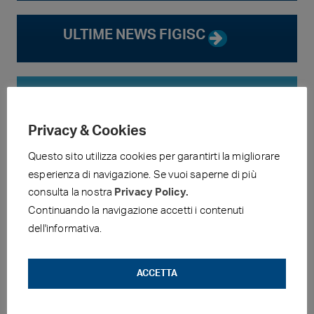
ULTIME NEWS FIGISC
FIGISC-ANISA NEWS
Privacy & Cookies
PREZZI E CONSUMI
Questo sito utilizza cookies per garantirti la migliorare
esperienza di navigazione. Se vuoi saperne di più
consulta la nostra
Privacy Policy.
Continuando la navigazione accetti i contenuti
dell'informativa.
Articoli Recenti
ACCETTA
6 Agosto 2026
CARBURANTE CONTAMINATO. FIGISC: BASTA PROCESSI