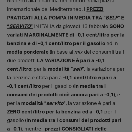
Rispetto alla dinamica dei prodotti sulla piazza
internazionale del Mediterraneo, i
PREZZI
PRATICATI ALLA POMPA
IN MEDIA TRA “
SELF
” E
“
SERVITO
”
IN ITALIA da giovedì 13 febbraio
SONO
variati
MARGINALMENTE di -0,1 cent/litro per la
benzina e di -0,1 cent/litro per il gasolio
ed in
media ponderale
(in base al
mix
dei consumi) tra i
due prodotti
LA
VARIAZIONE è pari a -0,1
cent
/litro
; per la
modalità “
self
”
, la variazione per
la benzina é stata pari a
-0,1 cent
/litro e pari a
-0,1 cent/litro
per il gasolio (
in media tra i
consumi dei prodotti cioè ancora pari a -0,1
), e
per la
modalità “
servito
”
, la variazione è pari a
ZERO cent/litro per la benzina ed a -0,1
per il
gasolio (
in media tra i consumi dei prodotti pari
a -0,1
), mentre i
prezzi CONSIGLIATI delle