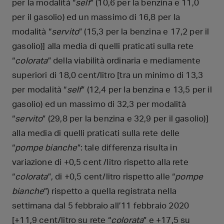
per la modalità “
self
” (10,6 per la benzina e 11,0
per il gasolio) ed un massimo di 16,8 per la
modalità “
servito
” (15,3 per la benzina e 17,2 per il
gasolio)] alla media di quelli praticati sulla rete
“
colorata
” della viabilità ordinaria e mediamente
superiori di 18,0 cent/litro [tra un minimo di 13,3
per modalità “
self
” (12,4 per la benzina e 13,5 per il
gasolio) ed un massimo di 32,3 per modalità
“
servito
” (29,8 per la benzina e 32,9 per il gasolio)]
alla media di quelli praticati sulla rete delle
“
pompe bianche
”: tale differenza risulta in
variazione di +0,5 cent /litro rispetto alla rete
“
colorata
”, di +0,5 cent/litro rispetto alle “
pompe
bianche
”) rispetto a quella registrata nella
settimana dal 5 febbraio all’11 febbraio 2020
[+11,9 cent/litro su rete “
colorata
” e +17,5 su