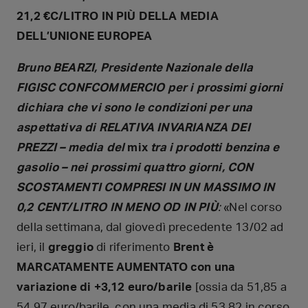
21,2 €C/LITRO IN PIÙ DELLA MEDIA
DELL’UNIONE EUROPEA
Bruno BEARZI, Presidente Nazionale della
FIGISC CONFCOMMERCIO per i prossimi giorni
dichiara che vi sono le condizioni per una
aspettativa di RELATIVA INVARIANZA DEI
PREZZI – media del
mix
tra i prodotti benzina e
gasolio – nei prossimi quattro giorni, CON
SCOSTAMENTI COMPRESI IN UN MASSIMO IN
0,2 CENT/LITRO IN MENO OD IN PIÙ
:
«Nel corso
della settimana, dal giovedì precedente 13/02 ad
ieri, il
greggio
di riferimento
Brent è
MARCATAMENTE AUMENTATO con una
variazione di +3,12 euro/barile
[ossia da 51,85 a
54,97 euro/barile, con una media di 53,82 in corso