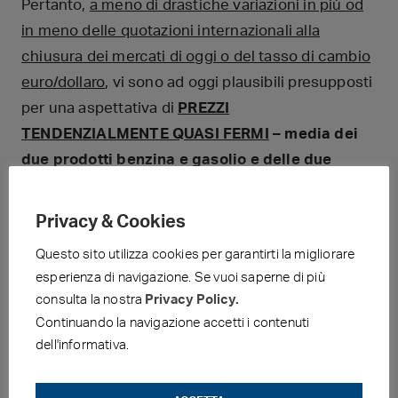
Pertanto,
a meno di drastiche variazioni in più od
in meno delle quotazioni internazionali alla
chiusura dei mercati di oggi o del tasso di cambio
euro/dollaro
, vi sono ad oggi plausibili presupposti
per una aspettativa di
PREZZI
TENDENZIALMENTE QUASI FERMI
– media dei
due prodotti benzina e gasolio e delle due
modalità di servizio “
self
” e “
servito
” –
PER I
PROSSIMI 4 GIORNI CON SCOSTAMENTI
Privacy & Cookies
(ALMENO IN QUESTA PRIMA FASE INIZIALE)
Questo sito utilizza cookies per garantirti la migliorare
ENTRO UN MASSIMO DI 0,2 CENT/LITRO IN
esperienza di navigazione. Se vuoi saperne di più
MENO OD IN PIÙ
.
consulta la nostra
Privacy Policy.
Continuando la navigazione accetti i contenuti
Le previsioni non possono andare oltre il
dell'informativa.
termine ravvicinato di 4 giorni in
considerazione delle variabili di mercato