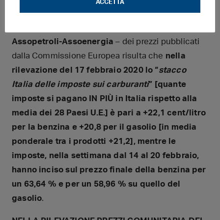
ACCETTA
(greggio, cambio, ecc.).
Al monitoraggio – effettuato in collaborazione con
Assopetroli-Assoenergia
– dei prezzi pubblicati
dalla Commissione Europea risulta che
nella
rilevazione del 17 febbraio 2020 lo “
stacco
Italia delle imposte sui carburanti
” [quante
imposte si pagano IN PIÙ in Italia rispetto alla
media dei 28 Paesi U.E.] è pari a +22,1 cent/litro
per la benzina e +20,8 per il gasolio [in media
ponderale tra
i prodotti +21,2], mentre le
imposte, nella settimana dal 14 al 20 febbraio,
hanno inciso sul prezzo finale della benzina per
un 63,64 % e per un 58,96 % su quello del
gasolio
.