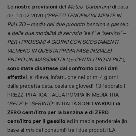
Le nostre previsioni
del
Meteo-Carburanti
di data
del 14.02.2020 [
“PREZZI TENDENZIALMENTE IN
RIALZO – media dei due prodotti benzina e gasolio
e delle due modalità di servizio “
self
” e “
servito
” –
PER I PROSSIMI 4 GIORNI CON SCOSTAMENTI
(ALMENO IN QUESTA PRIMA FASE INIZIALE)
ENTRO UN MASSIMO DI 0,5 CENT/LITRO IN PIÙ
”]
,
sono state disattese dal confronto con i dati
effettivi
: si rileva, infatti, che nei primi 4 giorni
dalla predetta data, ossia da giovedì 13 febbraio i
PREZZI PRATICATI ALLA POMPA IN MEDIA TRA
“
SELF
” E “
SERVITO
” IN ITALIA SONO
VARIATI di
ZERO cent/litro per la benzina e di ZERO
cent/litro per il gasolio
ed in media ponderale (in
base al
mix
dei consumi) tra i due prodotti LA