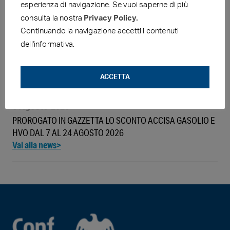
esperienza di navigazione. Se vuoi saperne di più
consulta la nostra
Privacy Policy.
Continuando la navigazione accetti i contenuti
6 Agosto 2026
dell'informativa.
QUOTAZIONI E PREZZI DEL GIORNO PRIMA: 05.08.2026 (E
CONFRONTO CON IL 27.07.2026)
ACCETTA
6 Agosto 2026
PROROGATO IN GAZZETTA LO SCONTO ACCISA GASOLIO E
HVO DAL 7 AL 24 AGOSTO 2026