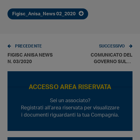
Figisc_Anisa_News 02_2020
PRECEDENTE
SUCCESSIVO
FIGISC ANISA NEWS
COMUNICATO DEL
N. 03/2020
GOVERNO SULLE
MISURE ATTIVE DAL
18 GIUGNO
ACCESSO AREA RISERVATA
Sei un associato?
Registrati all’area riservata per visualizzare
i documenti riguardanti la tua Compagnia.