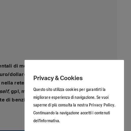
entali di mercato
[
quotazione Brent e
euro/dollaro
], i
prezzi giornalieri medi
Privacy & Cookies
a nella rete
colorata
di marchio nonché nella
Questo sito utilizza cookies per garantirti la
self
, gpl, metano e gnl nelle modalità
servito
migliorare esperienza di navigazione. Se vuoi
rete di benzina e gasolio per macroaree
Privacy Policy.
saperne di più consulta la nostra
Continuando la navigazione accetti i contenuti
dell'informativa.