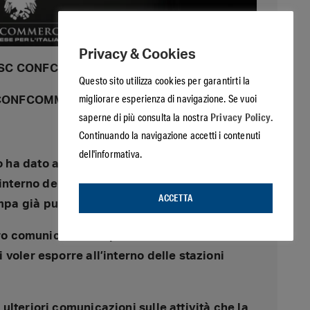
Privacy & Cookies
IGISC CONFCOMMERCIO
Questo sito utilizza cookies per garantirti la
migliorare esperienza di navigazione. Se vuoi
C CONFCOMMERCIO
Privacy Policy.
saperne di più consulta la nostra
Continuando la navigazione accetti i contenuti
dell'informativa.
o ha dato avvio ad una campagna di
interno delle stazioni di distribuzione
ACCETTA
a già pubblicato su questo sito.
stro comunicato stampa unitamente a due
voler esporre all’interno delle stazioni
lteriori comunicazioni sulle attività che la