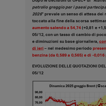
Dopo le decisioni di OPEC+ di “
Riaffe
petrolio greggio per i paesi partecip
2026
” prevale un senso di attesa dei
toccato alla fine della scorsa settima
aumento salendo a 54,74
(+0,81 e +1,5
05/12, con un tasso di cambio di poc
e diminuzioni su base giornaliera,
con
di ieri
– nel medesimo periodo
present
benzina (da 0,589 a 0,565) e di -0,016 
EVOLUZIONE DELLE QUOTAZIONI DEL 
05/12