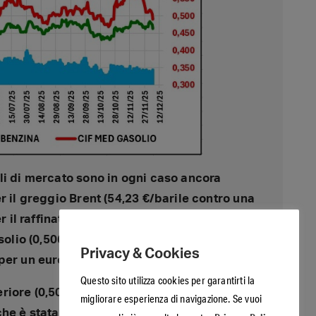
li di mercato sono in ogni caso ancora
r il greggio Brent (54,23 €/barile contro una
r il raffinato benzina (0,475 €/lt contro una
solio (0,506 contro 0,523), con un tasso di
Privacy & Cookies
per un euro contro una media di 1,1264.
Questo sito utilizza cookies per garantirti la
feriore (0,506) alla media di un intero anno
migliorare esperienza di navigazione. Se vuoi
e è stata pari a 0,525 €/lt, con il periodo