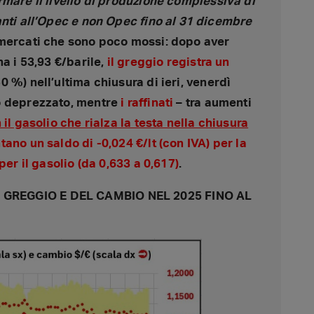
rmare il livello di produzione complessiva di
anti all’Opec e non Opec fino al 31 dicembre
 mercati che sono poco mossi: dopo aver
na i 53,93 €/barile,
il greggio registra un
0 %) nell’ultima chiusura di ieri, venerdì
o deprezzato, mentre
i raffinati
– tra aumenti
 il gasolio che rialza la testa nella chiusura
ano un saldo di -0,024 €/lt (con IVA) per la
per il gasolio (da 0,633 a 0,617)
.
GREGGIO E DEL CAMBIO NEL 2025 FINO AL