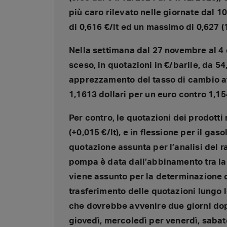
più caro rilevato nelle giornate dal 
di 0,616 €/lt ed un massimo di 0,627 
Nella settimana dal 27 novembre al 4
sceso, in quotazioni in €/barile, da 54
apprezzamento del tasso di cambio at
1,1613 dollari per un euro contro 1,1
Per contro, le quotazioni dei prodotti
(+0,015 €/lt), e in flessione per il gas
quotazione assunta per l’analisi del r
pompa è data dall’abbinamento tra la 
viene assunto per la determinazione d
trasferimento delle quotazioni lungo le 
che dovrebbe avvenire due giorni dop
giovedì, mercoledì per venerdì, sabat