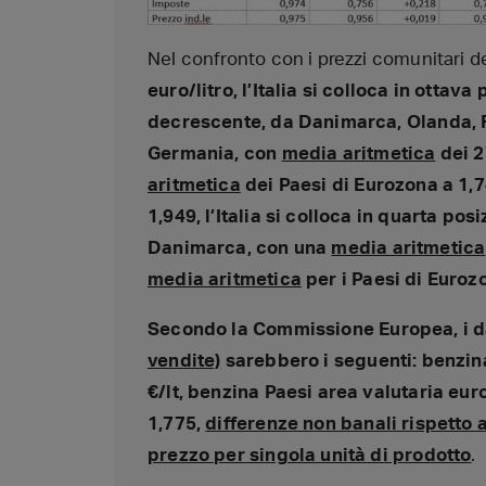
Nel confronto con i prezzi comunitari 
euro/litro, l’Italia si colloca in otta
decrescente, da Danimarca, Olanda, Fi
Germania, con
media aritmetica
dei 2
aritmetica
dei Paesi di Eurozona a 1,7
1,949, l’Italia si colloca in quarta po
Danimarca, con una
media aritmetica
media aritmetica
per i Paesi di Euroz
Secondo la Commissione
Europea, i d
vendite)
sarebbero i seguenti: benzina 
€/lt, benzina Paesi area valutaria euro
1,775,
differenze non banali rispetto 
prezzo per singola unità di prodotto
.