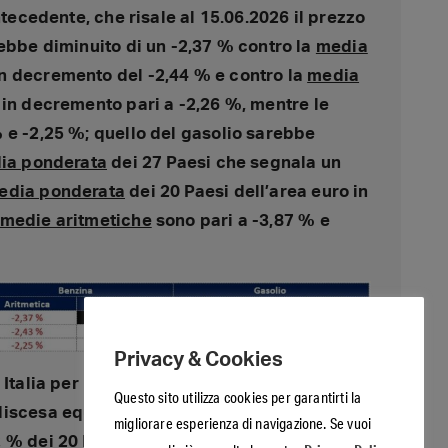
ntecedente, che risale al 15.06.2026 il prezzo
rebbe diminuito di un -2,37 % contro la
media
n decremento del -2,44 % e contro la
media
 in decremento pari a -2,26 %, mentre le
 e -2,25 %; quello del gasolio sarebbe
ia ponderata
dei 27 Paesi che segnala un
edia ponderata
dei 20 Paesi dell’area euro in
medie aritmetiche
sono pari a -3,87 % e
Privacy & Cookies
Italia per la benzina di un -3,97 % contro
Questo sito utilizza cookies per garantirti la
 discesa equivalente a -4,56 % e una
media
migliorare esperienza di navigazione. Se vuoi
 % dei 20 Paesi dell’area euro, e quello del