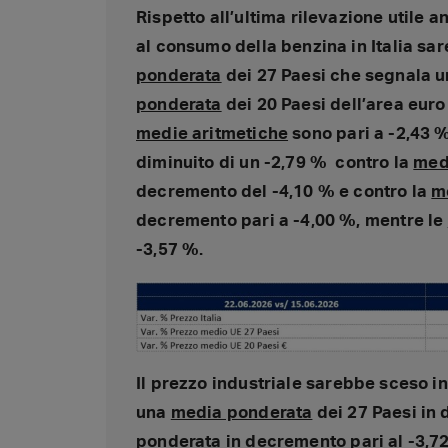
Rispetto all’ultima rilevazione utile a
al consumo della benzina in Italia sa
ponderata
dei 27 Paesi che segnala u
ponderata
dei 20 Paesi dell’area euro
medie aritmetiche
sono pari a -2,43 %
diminuito di un -2,79 % contro la
med
decremento del -4,10 % e contro la
m
decremento pari a -4,00 %, mentre le
-3,57 %.
Il prezzo industriale
sarebbe sceso in 
una
media ponderata
dei 27 Paesi in
ponderata
in decremento pari al -3,72