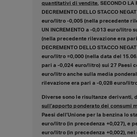
quantitativi di vendite
, SECONDO LA 
DECREMENTO DELLO STACCO NEGATIVO d
euro/litro -0,005 (nella precedente ri
UN INCREMENTO a -0,013 euro/litro su
(nella precedente rilevazione era pari
DECREMENTO DELLO STACCO NEGATIVO d
euro/litro =0,000 (nella data del 15.06
pari a -0,024 euro/litro) sui 27 Paes
euro/litro anche sulla media ponderal
rilevazione era pari a -0,028 euro/litro
Diverse sono le risultanze derivanti, 
sull’apporto ponderato dei consumi ma
Paesi dell’Unione per la benzina lo st
euro/litro (in precedenza +0,027), e p
euro/litro (in precedenza +0,002), nel