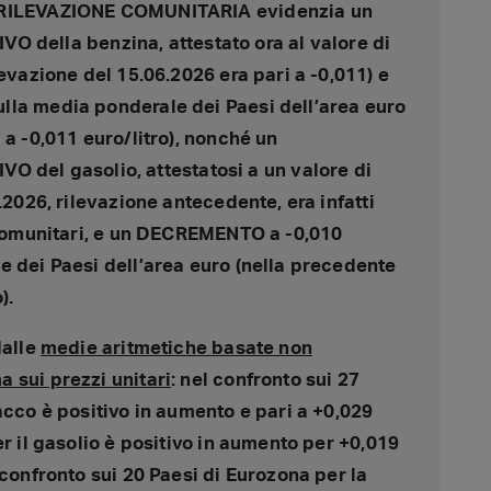
RILEVAZIONE COMUNITARIA evidenzia un
ella benzina, attestato ora al valore di
levazione del 15.06.2026 era pari a -0,011) e
lla media ponderale dei Paesi dell’area euro
 a -0,011 euro/litro), nonché un
el gasolio, attestatosi a un valore di
.2026, rilevazione antecedente, era infatti
i comunitari, e un DECREMENTO a -0,010
e dei Paesi dell’area euro (nella precedente
).
dalle
medie aritmetiche basate non
 sui prezzi unitari
: nel confronto sui 27
acco è positivo in aumento e pari a +0,029
er il gasolio è positivo in aumento per +0,019
 confronto sui 20 Paesi di Eurozona per la