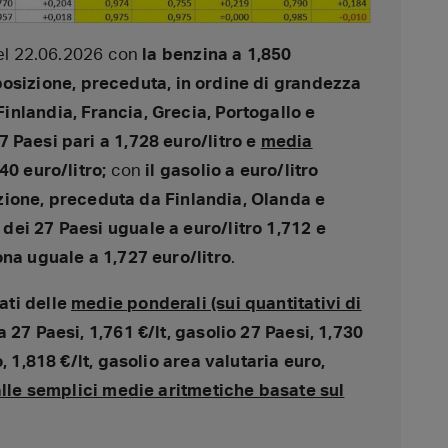
del 22.06.2026 con
la benzina a 1,850
va posizione, preceduta, in ordine di grandezza
nlandia, Francia, Grecia, Portogallo e
7 Paesi pari a 1,728 euro/litro e
media
40 euro/litro;
con
il gasolio a euro/litro
sizione, preceduta da Finlandia, Olanda e
dei 27 Paesi uguale a euro/litro 1,712 e
ona uguale a 1,727 euro/litro
.
ati delle
medie
ponderali (sui quantitativi di
27 Paesi, 1,761 €/lt, gasolio 27 Paesi, 1,730
, 1,818 €/lt, gasolio area valutaria euro,
alle semplici medie aritmetiche basate sul