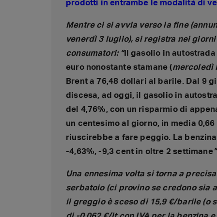
prodotti in entrambe le modalità di ve
Mentre ci si avvia verso la fine (annu
venerdì 3 luglio), si registra nei gio
consumatori: “
Il gasolio in autostrad
euro nonostante stamane (
mercoledì
Brent a 76,48 dollari al barile. Dal 9 
discesa, ad oggi, il gasolio in autost
del 4,76%, con un risparmio di appena 
un centesimo al giorno, in media 0,6
riuscirebbe a fare peggio. La benzina
-4,63%, -9,3 cent in oltre 2 settimane
”
Una ennesima volta si torna a precisar
serbatoio (ci provino se credono sia a
il greggio è sceso di 15,9 €/barile (o se
di -0,062 €/lt con IVA per la benzina e