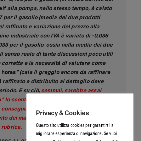
elf
alla pompa, nello stesso tempo, è calato
17 per il gasolio (media dei due prodotti
el raffinato e variazione del prezzo alla
ine industriale con IVA è variato di -0,036
033 per il gasolio, ossia nella media dei due
il senso reale di tante discussioni poco utili
e corretta e la necessità di valutare come
 horas
” (cala il greggio ancora da raffinare
à raffinato e distribuito al dettaglio deve
eriodo. E su ciò,
semmai, sarebbe assai
o
” lo sconto delle accise nel corso della sua
in conseguenza dell’andamento delle
Privacy & Cookies
nto dei margini, su cui
si legga quanto
Questo sito utilizza cookies per garantirti la
 rubrica
.
migliorare esperienza di navigazione. Se vuoi