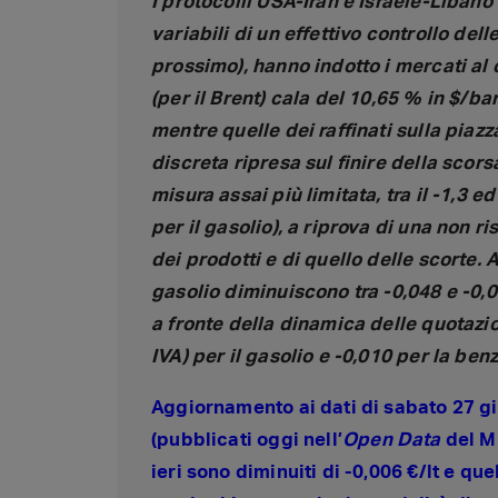
I protocolli USA-Iran e Israele-Libano 
variabili di un effettivo controllo dell
prossimo), hanno indotto i mercati al c
(per il Brent) cala del 10,65 % in $/ba
mentre quelle dei raffinati sulla piazz
discreta ripresa sul finire della scor
misura assai più limitata, tra il -1,3 e
per il gasolio), a riprova di una non ris
dei prodotti e di quello delle scorte. A
gasolio diminuiscono tra -0,048 e -0,04
a fronte della dinamica delle quotazio
IVA) per il gasolio e -0,010 per la ben
Aggiornamento ai dati di sabato 27 gi
(pubblicati oggi nell’
Open Data
del Mi
ieri sono diminuiti di -0,006 €/lt e qu