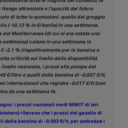
(nonostante tutte le fragilità del contesto, le
e frange oltranziste e l’opacità del futuro
alo di tutte le quotazioni
:
quella del greggio
rile (-10,13 % in €/barile) in una settimana,
a del Mediterraneo (di cui si era notata una
sa settimana) calano in una settimana in
d il -2,1 % (rispettivamente per la benzina e
olta criticità sul livello della disponibilità
 livello nazionale, i prezzi alla pompa del
9 €/litro e quelli della benzina di -0,037 €/lt,
ni internazionali che registra -0,017 €/lt (con
zina da una settimana fa.
ugno: i prezzi nazionali medi MIMIT di ieri
nistero) rilevano che i prezzi del gasolio di
elli della benzina di -0,003 €/lt, per ambedue i