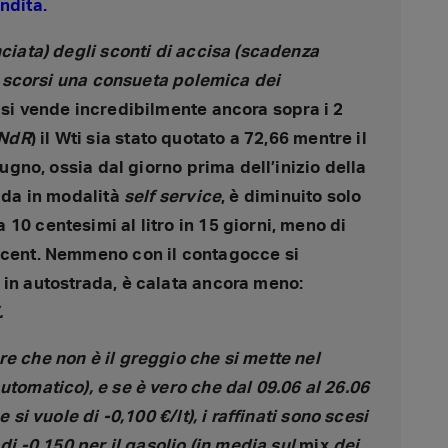
ndita.
nciata) degli sconti di accisa (scadenza
rni scorsi una consueta polemica dei
a si vende incredibilmente ancora sopra i 2
 NdR
) il Wti sia stato quotato a 72,66 mentre il
giugno, ossia dal giorno prima dell’inizio della
rada in modalità
self service
, è diminuito solo
10 centesimi al litro in 15 giorni, meno di
6 cent. Nemmeno con il contagocce si
 in autostrada, è calata ancora meno:
.
e che non è il greggio che si mette nel
utomatico), e se è vero che dal 09.06 al 26.06
 si vuole di -0,100 €/lt), i raffinati sono scesi
 di -0,150 per il gasolio (in media sul
mix
dei