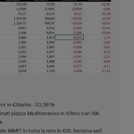
nt in €/barile: -32,38 %
inati piazza Mediterraneo in €/litro con IVA:
 %
e MIMIT in tutta la rete in €/lt: benzina self