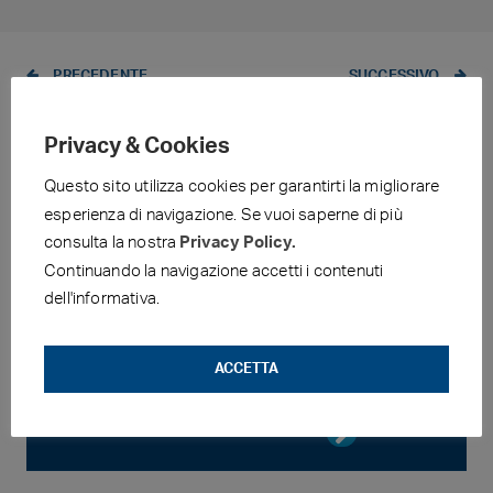
PRECEDENTE
SUCCESSIVO
PREZZI MEDI
PREZZI MEDI
MENSILI EXTRA
SETTIMANALI –
Privacy & Cookies
RETE – GIUGNO
MEDIE SETTIMANA
2026
22.06.2026-
Questo sito utilizza cookies per garantirti la migliorare
28.06.2026
esperienza di navigazione. Se vuoi saperne di più
ACCESSO AREA RISERVATA
consulta la nostra
Privacy Policy.
Sei un associato?
Continuando la navigazione accetti i contenuti
Registrati all’area riservata per visualizzare
dell'informativa.
i documenti riguardanti la tua Compagnia.
ACCETTA
ULTIME NEWS FIGISC