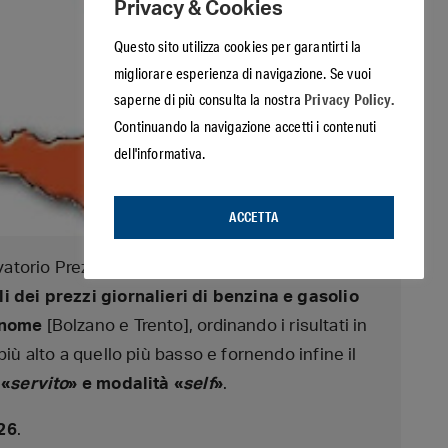
Privacy & Cookies
Questo sito utilizza cookies per garantirti la
migliorare esperienza di navigazione. Se vuoi
Privacy Policy.
saperne di più consulta la nostra
Continuando la navigazione accetti i contenuti
dell'informativa.
ACCETTA
vatorio Prezzi del Ministero dello sviluppo
 dei prezzi giornalieri di benzina e gasolio
onome
[Bolzano e Trento], ordinando i risultati in
iù alto a quello più basso e fornendo infine il
 «
servito
» e modalità «
self
»
.
26
.