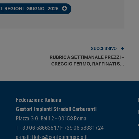
I_REGIONI_GIUGNO_2026
SUCCESSIVO
RUBRICA SETTIMANALE PREZZI –
GREGGIO FERMO, RAFFINATI SU,
PREZZI IN CALO
Federazione Italiana
Gestori Impianti Stradali Carburanti
Piazza G.G. Belli 2 – 00153 Roma
T +39 06 5866351 / F +39 06 58331724
e-mail: figisc@confcommercio.it