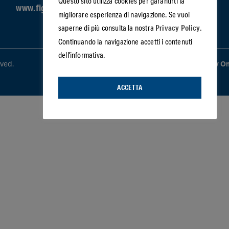
Questo sito utilizza cookies per garantirti la
www.figisc.it
migliorare esperienza di navigazione. Se vuoi
Privacy Policy.
saperne di più consulta la nostra
Continuando la navigazione accetti i contenuti
dell'informativa.
ved.
Powered by:
Five Studio by O
ACCETTA