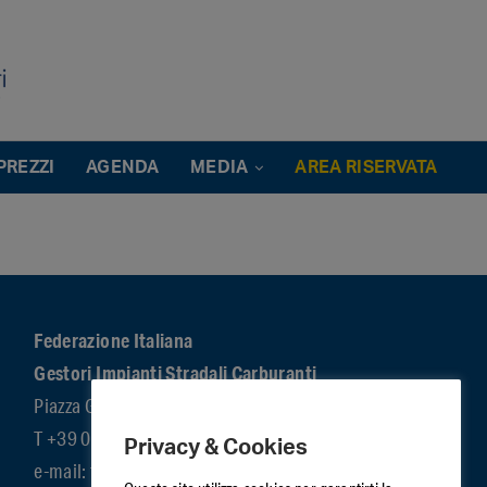
PREZZI
AGENDA
MEDIA
AREA RISERVATA
Federazione Italiana
Gestori Impianti Stradali Carburanti
Piazza G.G. Belli 2 – 00153 Roma
T +39 06 5866351 / F +39 06 58331724
Privacy & Cookies
e-mail: figisc@confcommercio.it