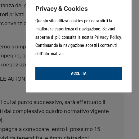
tanza dei gestori aziendali (Comitati Nazionali
Privacy & Cookies
ori privati ai tavoli di cui sopra saranno
Questo sito utilizza cookies per garantirti la
 “convenzionati” con i colori della compagnia
migliorare esperienza di navigazione. Se vuoi
Privacy Policy.
saperne di più consulta la nostra
Continuando la navigazione accetti i contenuti
 Governo si impegna a promuovere l’adeguamento
dell'informativa.
 impegno, già dal prossimo 15 maggio, le
 di negoziazione aziendale.
ACCETTA
LLE AUTONOMIE LOCALI PER L’ATTUAZIONE
i cui al punto successivo, sarà effettuato il
ti dal complessivo quadro normativo vigente
).
 impegna a convocare, entro il prossimo 15
izi da tenersi fra le Amministrazioni