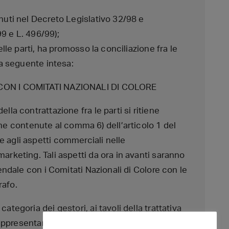
enuti nel Decreto Legislativo 32/98 e
9 e L. 496/99);
elle parti, ha promosso la conciliazione fra le
la seguente intesa:
 CON I COMITATI NAZIONALI DI COLORE
lla contrattazione fra le parti si ritiene
 contenute al comma 6) dell’articolo 1 del
 agli aspetti commerciali nelle
arketing. Tali aspetti da ora in avanti saranno
iendale con i Comitati Nazionali di Colore con le
rafo.
ategoria dei gestori, ai tavoli della trattativa
la rappresentanza nazionale delle medesime