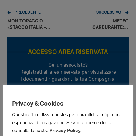
PRECEDENTE
SUCCESSIVO
MONITORAGGIO
METEO
«STACCO ITALIA –
CARBURANTE: IL
U.E.» – GIUGNO
PREZZO CHE FA –
2020
03.07.2020 – N.
25/2020
ACCESSO AREA RISERVATA
Sei un associato?
Registrati all’area riservata per visualizzare
i documenti riguardanti la tua Compagnia.
Privacy & Cookies
ULTIME NEWS FIGISC
Questo sito utilizza cookies per garantirti la migliorare
esperienza di navigazione. Se vuoi saperne di più
consulta la nostra
Privacy Policy.