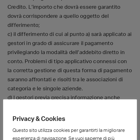
Credito. L’importo che dovrà essere garantito
dovrà corrispondere a quello oggetto del
differimento;
c) il differimento di cui al punto a) sarà applicato ai
gestori in grado di assicurare il pagamento
privilegiando la modalità dell’addebito diretto in
conto. Problemi di tipo applicativo connessi con
la corretta gestione di questa forma di pagamento
saranno affrontati e risolti tra le associazioni di
categoria e le singole aziende.
d) I gestori previa precisa informazione anche
aziendale sulla nuova normativa potranno
rinunciare al pagamento differito oggetto del
Privacy & Cookies
presente accordo ed avanzare specifica richiesta
Questo sito utilizza cookies per garantirti la migliorare
di trasformazione di tale condizione di miglior
esperienza di navigazione. Se vuoi saperne di più