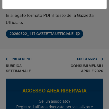
0,122 con IVA).
In allegato formato PDF il testo della Gazzetta
Ufficiale.
20260522_117 GAZZETTA UFFICIALE
PRECEDENTE
SUCCESSIVO
RUBRICA
CONSUMI MENSILI
SETTIMANALE
APRILE 2026
PREZZI – TRA SPOT
E INCONCLUDENZE
CONTINUA LA CRISI
ACCESSO AREA RISERVATA
Sei un associato?
Registrati all’area riservata per visualizzare