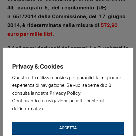
44, paragrafo 5, del regolamento (UE)
n. 651/2014 della Commissione, del 17 giugno
2014, è rideterminata nella misura di
572,90
euro per mille litri
.
3.Agli oneri derivanti dai commi 1 e 2, valutati in
133,8 milioni di euro per l’anno 2026 e in 1,8
milioni per l’anno 2028 si provvede ai sensi
Privacy & Cookies
dell’articolo 7.”
Questo sito utilizza cookies per garantirti la migliorare
esperienza di navigazione. Se vuoi saperne di più
Rimangono, pertanto, invariate le accise sulla
consulta la nostra
Privacy Policy.
benzina e sul gpl – come già fissate dal Decreto
Continuando la navigazione accetti i contenuti
Legge 30 aprile 2026, n. 63 e vigenti dal 2
dell'informativa.
maggio -, mentre aumenta da 472,90 a 572,90
€/klt l’accisa sul gasolio e HVO, dimezzando lo
ACCETTA
sconto da 0,200 €/lt a 0,100 €/lt (da 0,244 a